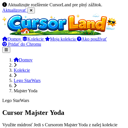
Aktualizujte rozšírenie CursorLand pre plný zážitok.
Aktualizovať
Domov
Kolekcie
Moja kolekcia
Ako používať
Pridať do Chromu
Domov
Kolekcie
Lego StarWars
Majster Yoda
Lego StarWars
Cursor Majster Yoda
Využite múdrosť Jedi s Cursorom Majster Yoda z našej kolekcie