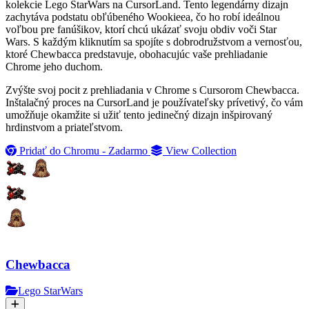
kolekcie Lego StarWars na CursorLand. Tento legendárny dizajn
zachytáva podstatu obľúbeného Wookieea, čo ho robí ideálnou
voľbou pre fanúšikov, ktorí chcú ukázať svoju obdiv voči Star
Wars. S každým kliknutím sa spojíte s dobrodružstvom a vernosťou,
ktoré Chewbacca predstavuje, obohacujúc vaše prehliadanie
Chrome jeho duchom.
Zvýšte svoj pocit z prehliadania v Chrome s Cursorom Chewbacca.
Inštalačný proces na CursorLand je používateľsky prívetivý, čo vám
umožňuje okamžite si užiť tento jedinečný dizajn inšpirovaný
hrdinstvom a priateľstvom.
Pridať do Chromu - Zadarmo
View Collection
Chewbacca
Lego StarWars