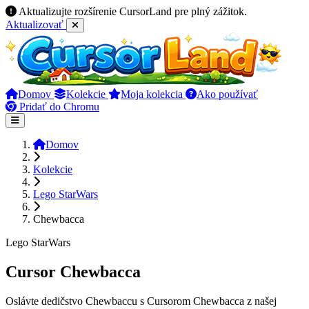
Aktualizujte rozšírenie CursorLand pre plný zážitok.
Aktualizovať
Domov
Kolekcie
Moja kolekcia
Ako používať
Pridať do Chromu
Domov
Kolekcie
Lego StarWars
Chewbacca
Lego StarWars
Cursor Chewbacca
Oslávte dedičstvo Chewbaccu s Cursorom Chewbacca z našej