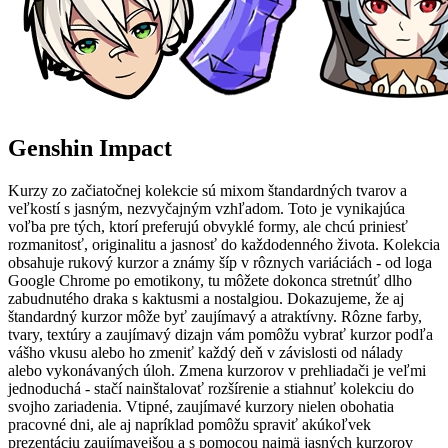
Genshin Impact
Kurzy zo začiatočnej kolekcie sú mixom štandardných tvarov a
veľkostí s jasným, nezvyčajným vzhľadom. Toto je vynikajúca
voľba pre tých, ktorí preferujú obvyklé formy, ale chcú priniesť
rozmanitosť, originalitu a jasnosť do každodenného života. Kolekcia
obsahuje rukový kurzor a známy šíp v rôznych variáciách - od loga
Google Chrome po emotikony, tu môžete dokonca stretnúť dlho
zabudnutého draka s kaktusmi a nostalgiou. Dokazujeme, že aj
štandardný kurzor môže byť zaujímavý a atraktívny. Rôzne farby,
tvary, textúry a zaujímavý dizajn vám pomôžu vybrať kurzor podľa
vášho vkusu alebo ho zmeniť každý deň v závislosti od nálady
alebo vykonávaných úloh. Zmena kurzorov v prehliadači je veľmi
jednoduchá - stačí nainštalovať rozšírenie a stiahnuť kolekciu do
svojho zariadenia. Vtipné, zaujímavé kurzory nielen obohatia
pracovné dni, ale aj napríklad pomôžu spraviť akúkoľvek
prezentáciu zaujímavejšou a s pomocou najmä jasných kurzorov