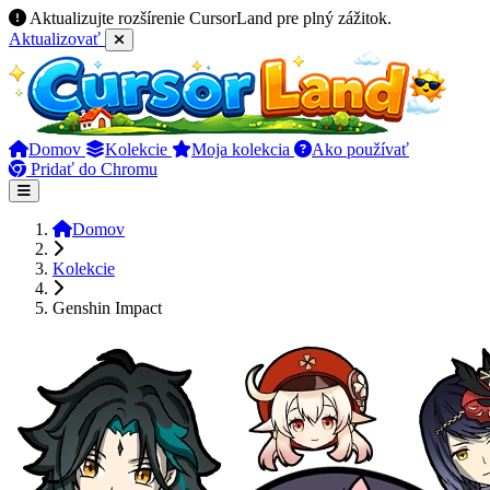
Aktualizujte rozšírenie CursorLand pre plný zážitok.
Aktualizovať
Domov
Kolekcie
Moja kolekcia
Ako používať
Pridať do Chromu
Domov
Kolekcie
Genshin Impact