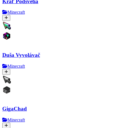
Kráľ Podsvetia
Minecraft
Duša Vyvolávač
Minecraft
GigaChad
Minecraft