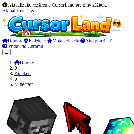
Aktualizujte rozšírenie CursorLand pre plný zážitok.
Aktualizovať
Domov
Kolekcie
Moja kolekcia
Ako používať
Pridať do Chromu
Domov
Kolekcie
Minecraft