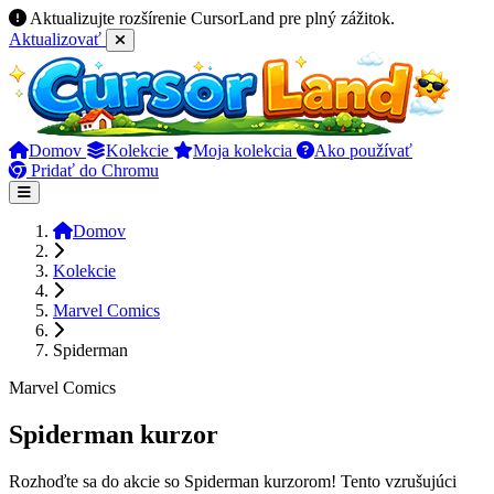
Aktualizujte rozšírenie CursorLand pre plný zážitok.
Aktualizovať
Domov
Kolekcie
Moja kolekcia
Ako používať
Pridať do Chromu
Domov
Kolekcie
Marvel Comics
Spiderman
Marvel Comics
Spiderman kurzor
Rozhoďte sa do akcie so Spiderman kurzorom! Tento vzrušujúci