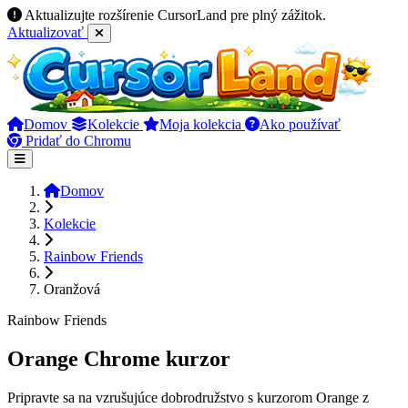
Aktualizujte rozšírenie CursorLand pre plný zážitok.
Aktualizovať
Domov
Kolekcie
Moja kolekcia
Ako používať
Pridať do Chromu
Domov
Kolekcie
Rainbow Friends
Oranžová
Rainbow Friends
Orange Chrome kurzor
Pripravte sa na vzrušujúce dobrodružstvo s kurzorom Orange z