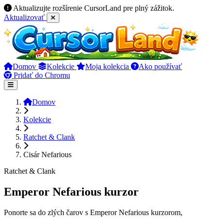
Aktualizujte rozšírenie CursorLand pre plný zážitok.
Aktualizovať
Domov
Kolekcie
Moja kolekcia
Ako používať
Pridať do Chromu
Domov
Kolekcie
Ratchet & Clank
Cisár Nefarious
Ratchet & Clank
Emperor Nefarious kurzor
Ponorte sa do zlých čarov s Emperor Nefarious kurzorom,